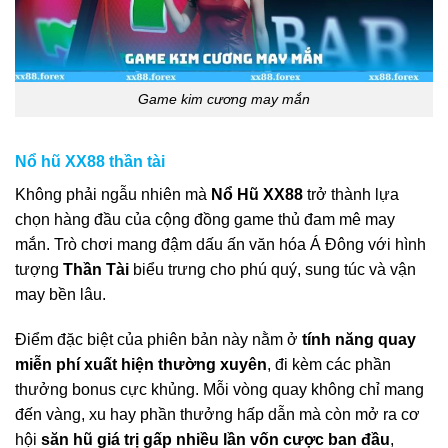
Game kim cương may mắn
Nổ hũ XX88 thần tài
Không phải ngẫu nhiên mà
Nổ Hũ XX88
trở thành lựa
chọn hàng đầu của cộng đồng game thủ đam mê may
mắn. Trò chơi mang đậm dấu ấn văn hóa Á Đông với hình
tượng
Thần Tài
biểu trưng cho phú quý, sung túc và vận
may bền lâu.
Điểm đặc biệt của phiên bản này nằm ở
tính năng quay
miễn phí xuất hiện thường xuyên
, đi kèm các phần
thưởng bonus cực khủng. Mỗi vòng quay không chỉ mang
đến vàng, xu hay phần thưởng hấp dẫn mà còn mở ra cơ
hội
săn hũ giá trị gấp nhiều lần vốn cược ban đầu
,