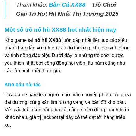
Tham khảo:
Bắn Cá XX88
– Trò Chơi
Giải Trí Hot Hit Nhất Thị Trường 2025
Một số trò nổ hũ XX88 hot nhất hiện nay
Kho game tại
nổ hũ XX88
luôn cập nhật liên tục các siêu
phẩm hấp dẫn với nhiều cấp độ thưởng, chủ đề sinh động
và tính năng đặc biệt. Dưới đây là những trò chơi được
yêu thích nhất bởi cộng đồng hội viên lâu năm cũng như
các tân binh mới tham gia.
Kho báu hải tặc
Tựa game này đưa người chơi vào chuyến phiêu lưu giữa
đại dương, cùng săn tìm rương vàng và bản đồ kho báu.
Với cấu trúc năm hàng ba cột cùng nhiều dòng thanh toán
khác nhau, giá trị jackpot tại đây có thể đạt tới hàng triệu
xu.