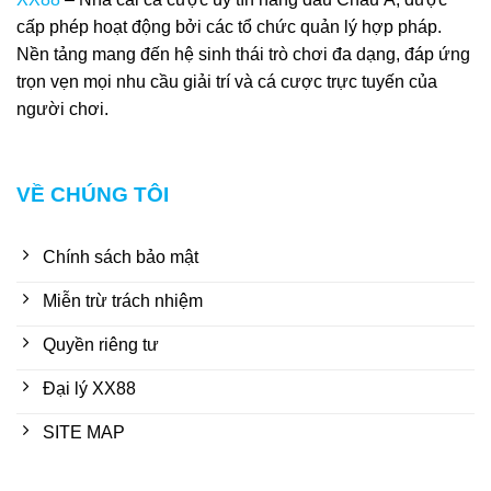
cấp phép hoạt động bởi các tổ chức quản lý hợp pháp.
Nền tảng mang đến hệ sinh thái trò chơi đa dạng, đáp ứng
trọn vẹn mọi nhu cầu giải trí và cá cược trực tuyến của
người chơi.
VỀ CHÚNG TÔI
Chính sách bảo mật
Miễn trừ trách nhiệm
Quyền riêng tư
Đại lý XX88
SITE MAP