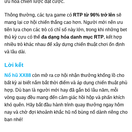
ưu hóa chiến lược đặt cược.
Thông thường, các tựa game có
RTP từ 96% trở lên
sẽ
mang lại cơ hội chiến thắng cao hơn. Người mới nên ưu
tiên lựa chọn các trò có chỉ số này lớn, trong khi những bet
thủ kỳ cựu có thể
đa dạng hóa danh mục RTP
, kết hợp
nhiều trò khác nhau để xây dựng chiến thuật chơi ổn định
và lâu dài.
Lời kết
Nổ hũ XX88
còn mở ra cơ hội nhận thưởng khổng lồ cho
bất kỳ ai biết nắm bắt thời điểm và áp dụng chiến thuật phù
hợp. Dù bạn là người mới hay đã gắn bó lâu năm, mỗi
vòng quay đều mang đến cảm giác hồi hộp và phấn khích
khó quên. Hãy bắt đầu hành trình quay thưởng ngay hôm
nay và chờ đợi khoảnh khắc hũ nổ bùng nổ dành riêng cho
bạn nhé!