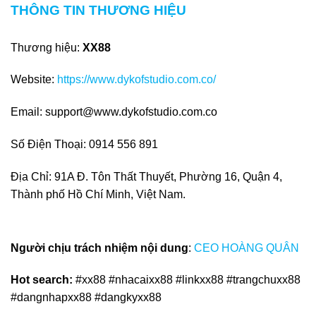
THÔNG TIN THƯƠNG HIỆU
Thương hiệu:
XX88
Website:
https://www.dykofstudio.com.co/
Email:
support@www.dykofstudio.com.co
Số Điện Thoại: 0914 556 891
Địa Chỉ: 91A Đ. Tôn Thất Thuyết, Phường 16, Quận 4,
Thành phố Hồ Chí Minh, Việt Nam.
Người chịu trách nhiệm nội dung
:
CEO HOÀNG QUÂN
Hot search:
#xx88 #nhacaixx88 #linkxx88 #trangchuxx88
#dangnhapxx88 #dangkyxx88