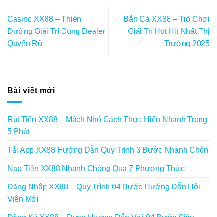
Casino XX88 – Thiên
Bắn Cá XX88 – Trò Chơi
Đường Giải Trí Cùng Dealer
Giải Trí Hot Hit Nhất Thị
Quyến Rũ
Trường 2025
Bài viết mới
Rút Tiền XX88 – Mách Nhỏ Cách Thực Hiện Nhanh Trong
5 Phút
Tải App XX88 Hướng Dẫn Quy Trình 3 Bước Nhanh Chón
Nạp Tiền XX88 Nhanh Chóng Qua 7 Phương Thức
Đăng Nhập XX88 – Quy Trình 04 Bước Hướng Dẫn Hội
Viên Mới