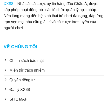
XX88
– Nhà cái cá cược uy tín hàng đầu Châu Á, được
cấp phép hoạt động bởi các tổ chức quản lý hợp pháp.
Nền tảng mang đến hệ sinh thái trò chơi đa dạng, đáp ứng
trọn vẹn mọi nhu cầu giải trí và cá cược trực tuyến của
người chơi.
VỀ CHÚNG TÔI
Chính sách bảo mật
Miễn trừ trách nhiệm
Quyền riêng tư
Đại lý XX88
SITE MAP