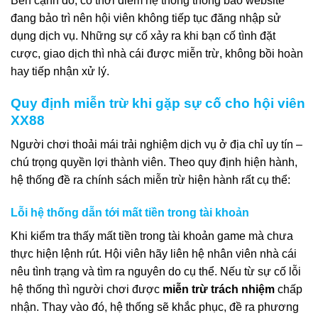
Bên cạnh đó, có thời điểm hệ thống thông báo website
đang bảo trì nên hội viên không tiếp tục đăng nhập sử
dụng dịch vụ. Những sự cố xảy ra khi bạn cố tình đặt
cược, giao dịch thì nhà cái được miễn trừ, không bồi hoàn
hay tiếp nhận xử lý.
Quy định miễn trừ khi gặp sự cố cho hội viên
XX88
Người chơi thoải mái trải nghiệm dịch vụ ở địa chỉ uy tín –
chú trọng quyền lợi thành viên. Theo quy định hiện hành,
hệ thống đề ra chính sách miễn trừ hiện hành rất cụ thể:
Lỗi hệ thống dẫn tới mất tiền trong tài khoản
Khi kiểm tra thấy mất tiền trong tài khoản game mà chưa
thực hiện lệnh rút. Hội viên hãy liên hệ nhân viên nhà cái
nêu tình trạng và tìm ra nguyên do cụ thể. Nếu từ sự cố lỗi
hệ thống thì người chơi được
miễn trừ trách nhiệm
chấp
nhận. Thay vào đó, hệ thống sẽ khắc phục, đề ra phương