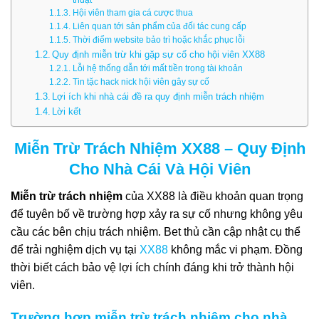
Hội viên tham gia cá cược thua
Liên quan tới sản phẩm của đối tác cung cấp
Thời điểm website bảo trì hoặc khắc phục lỗi
Quy định miễn trừ khi gặp sự cố cho hội viên XX88
Lỗi hệ thống dẫn tới mất tiền trong tài khoản
Tin tặc hack nick hội viên gây sự cố
Lợi ích khi nhà cái đề ra quy định miễn trách nhiệm
Lời kết
Miễn Trừ Trách Nhiệm XX88 – Quy Định
Cho Nhà Cái Và Hội Viên
Miễn trừ trách nhiệm
của XX88 là điều khoản quan trọng
để tuyên bố về trường hợp xảy ra sự cố nhưng không yêu
cầu các bên chịu trách nhiệm. Bet thủ cần cập nhật cụ thể
để trải nghiệm dịch vụ tại
XX88
không mắc vi phạm. Đồng
thời biết cách bảo vệ lợi ích chính đáng khi trở thành hội
viên.
Trường hợp miễn trừ trách nhiệm cho nhà