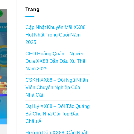
Trang
Cập Nhật Khuyến Mãi XX88
Hot Nhất Trong Cuối Năm
2025
CEO Hoàng Quân – Người
Đưa XX88 Dẫn Đầu Xu Thế
Năm 2025
CSKH XX88 – Đội Ngũ Nhân
Viên Chuyên Nghiệp Của
Nhà Cái
Đại Lý XX88 – Đối Tác Quảng
Bá Cho Nhà Cái Top Đầu
Châu Á
Hướng Dẫn XX88: Cập Nhật