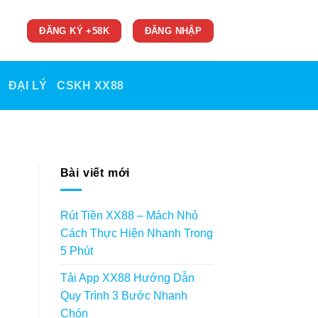
ĐĂNG KÝ +58K
ĐĂNG NHẬP
ĐẠI LÝ
CSKH XX88
Bài viết mới
Rút Tiền XX88 – Mách Nhỏ
Cách Thực Hiện Nhanh Trong
5 Phút
Tải App XX88 Hướng Dẫn
Quy Trình 3 Bước Nhanh
Chón