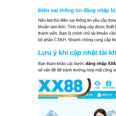
Điền sai thông tin đăng nhập bị
Nếu bet thủ điền sai thông tin yêu cầu tron
khoản tạm thời. Tính năng này được thiết 
thành viên.
Bạn là chính chủ tài khoản cần
bộ phận CSKH. Nhanh chóng cung cấp thông
Lưu ý khi cập nhật tài 
Bạn tham khảo các bước
đăng nhập XX8
số vấn đề để tránh trường hợp mất công xử