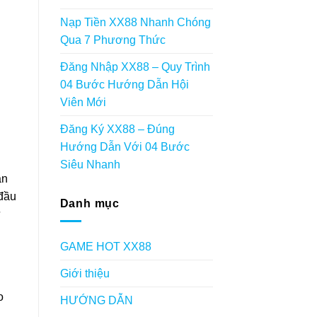
Nạp Tiền XX88 Nhanh Chóng
Qua 7 Phương Thức
Đăng Nhập XX88 – Quy Trình
04 Bước Hướng Dẫn Hội
Viên Mới
Đăng Ký XX88 – Đúng
Hướng Dẫn Với 04 Bước
Siêu Nhanh
ạn
 đầu
Danh mục
ừ
GAME HOT XX88
Giới thiệu
o
HƯỚNG DẪN