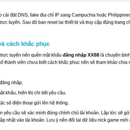
cài đặt DNS, fake địa chỉ IP sang Campuchia hoặc Philippine
c tuyến. Sau đó bạn reset lại thiết bị và truy cập đúng trang c
và cách khắc phục
rí trực tuyến nên quên mật khẩu
đăng nhập XX88
là chuyện bìn
ố thành viên chưa biết cách khắc phục nên sẽ tham khảo chia 
 đăng nhập.
khẩu, hiển thị chi tiết yêu cầu.
c số điện thoại gửi lên hệ thống.
 yêu cầu sẽ xác minh đúng chính chủ tài khoản. Lập tức sẽ gử
ập nhật vào tài khoản. Lưu ý nên đổi lại dữ liệu nick game mới