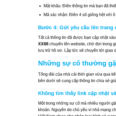
Mật khẩu: Điền thông tin mà bạn đã thiế
Mã xác nhận: Điền 4 số giống hệt với ô
Bước 4: Gửi yêu cầu lên trang 
Tất cả thông tin đã được bạn cập nhật vào
XX88
chuyển lên website, chờ đợi trong giâ
lưu trữ hồ sơ. Lập tức sẽ chuyển tới giao 
Những sự cố thường gặp
Tổng đài của nhà cái thời gian vừa qua t
bên dưới sẽ cung cấp thông tin chia sẻ giú
Không tìm thấy link cập nhật v
Một trong những sự cố mà nhiều người gặp 
khoản. Nguyên do chủ yếu vì nhà mạng chặ