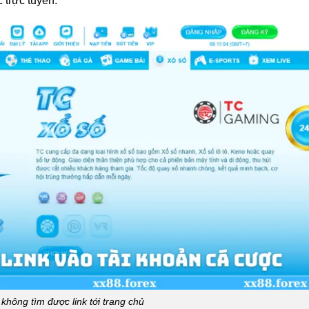
 trực tuyến.
không tìm được link tới trang chủ