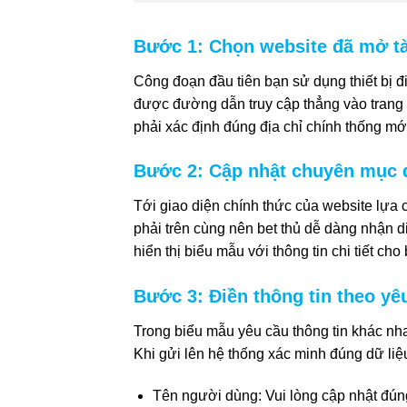
Bước 1: Chọn website đã mở t
Công đoạn đầu tiên bạn sử dụng thiết bị điệ
được đường dẫn truy cập thẳng vào trang 
phải xác định đúng địa chỉ chính thống m
Bước 2: Cập nhật chuyên mục 
Tới giao diện chính thức của website lựa
phải trên cùng nên bet thủ dễ dàng nhận d
hiển thị biểu mẫu với thông tin chi tiết cho
Bước 3: Điền thông tin theo yê
Trong biểu mẫu yêu cầu thông tin khác nha
Khi gửi lên hệ thống xác minh đúng dữ liệ
Tên người dùng: Vui lòng cập nhật đúng 