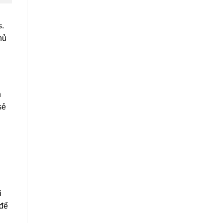
s.
hủ
h
sẻ
i
 để