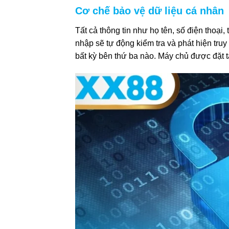
Cơ chế bảo vệ dữ liệu cá nhân
Tất cả thông tin như họ tên, số điện thoạ
nhập sẽ tự động kiểm tra và phát hiện truy 
bất kỳ bên thứ ba nào. Máy chủ được đặt tạ