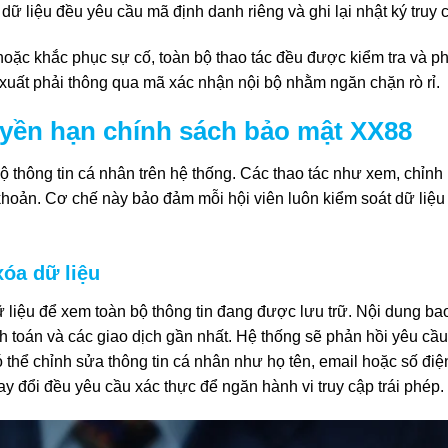
ữ liệu đều yêu cầu mã định danh riêng và ghi lại nhật ký truy 
hoặc khắc phục sự cố, toàn bộ thao tác đều được kiểm tra và p
y xuất phải thông qua mã xác nhận nội bộ nhằm ngăn chặn rò rỉ.
uyền hạn chính sách bảo mật XX88
 thông tin cá nhân trên hệ thống. Các thao tác như xem, chỉnh
khoản. Cơ chế này bảo đảm mỗi hội viên luôn kiểm soát dữ liệu
xóa dữ liệu
ữ liệu để xem toàn bộ thông tin đang được lưu trữ. Nội dung ba
 toán và các giao dịch gần nhất. Hệ thống sẽ phản hồi yêu cầu
thể chỉnh sửa thông tin cá nhân như họ tên, email hoặc số điệ
hay đổi đều yêu cầu xác thực để ngăn hành vi truy cập trái phép.