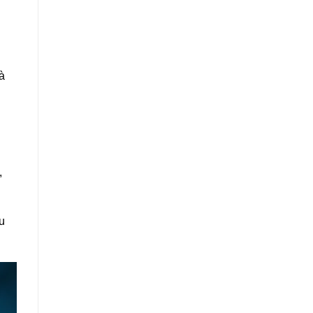
à
,
u