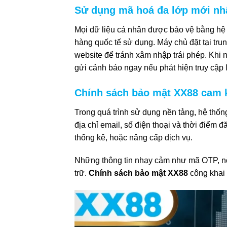
Sử dụng mã hoá đa lớp mới nh
Mọi dữ liệu cá nhân được bảo vệ bằng hệ
hàng quốc tế sử dụng. Máy chủ đặt tại tru
website để tránh xâm nhập trái phép. Khi 
gửi cảnh báo ngay nếu phát hiện truy cập l
Chính sách bảo mật XX88 cam k
Trong quá trình sử dụng nền tảng, hệ thống 
địa chỉ email, số điện thoại và thời điểm 
thống kê, hoặc nâng cấp dịch vụ.
Những thông tin nhạy cảm như mã OTP, nội d
trữ.
Chính sách bảo mật XX88
công khai 