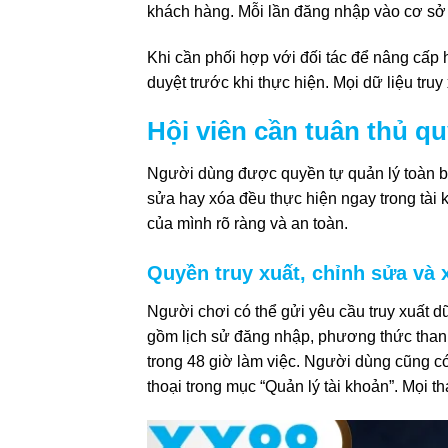
khách hàng. Mỗi lần đăng nhập vào cơ sở d
Khi cần phối hợp với đối tác để nâng cấp 
duyệt trước khi thực hiện. Mọi dữ liệu tru
Hội viên cần tuân thủ q
Người dùng được quyền tự quản lý toàn bộ
sửa hay xóa đều thực hiện ngay trong tài 
của mình rõ ràng và an toàn.
Quyền truy xuất, chỉnh sửa và 
Người chơi có thể gửi yêu cầu truy xuất d
gồm lịch sử đăng nhập, phương thức thanh
trong 48 giờ làm việc.
Người dùng cũng có 
thoại trong mục “Quản lý tài khoản”. Mọi t