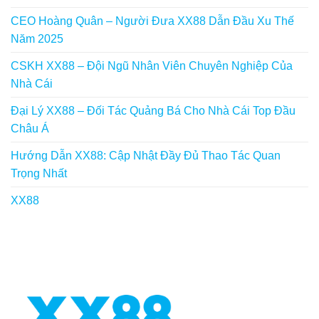
CEO Hoàng Quân – Người Đưa XX88 Dẫn Đầu Xu Thế
Năm 2025
CSKH XX88 – Đội Ngũ Nhân Viên Chuyên Nghiệp Của
Nhà Cái
Đại Lý XX88 – Đối Tác Quảng Bá Cho Nhà Cái Top Đầu
Châu Á
Hướng Dẫn XX88: Cập Nhật Đầy Đủ Thao Tác Quan
Trọng Nhất
XX88